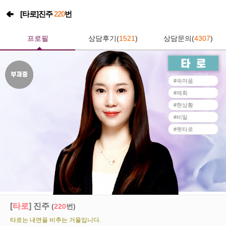
[
타로
]진주
220
번
프로필
상담후기(
1521
)
상담문의(
4307
)
#속마음
#재회
#현상황
#비밀
#펫타로
[
타로
] 진주
(
220
번)
타로는 내면을 비추는 거울입니다.